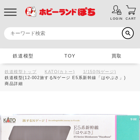
LOGIN
CART
鉄道模型
TOY
買取
鉄道模型トップ
KATO(カトー)
1/150(Nゲージ)
鉄道模型(12-002旅するNゲージ E5系新幹線「はやぶさ」)
商品詳細