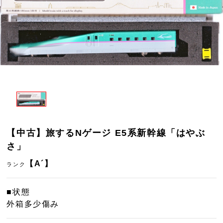
【中古】旅するNゲージ E5系新幹線「はやぶ
さ」
【A´】
ランク
■状態
外箱多少傷み