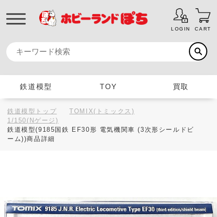
LOGIN
CART
鉄道模型
TOY
買取
鉄道模型トップ
TOMIX(トミックス)
1/150(Nゲージ)
鉄道模型(9185国鉄 EF30形 電気機関車 (3次形シールドビ
ーム))商品詳細