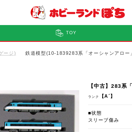
TOY
Nゲージ)
鉄道模型(10-1839283系「オーシャンアロ
【中古】283系
【A´】
ランク
■状態
スリーブ傷み