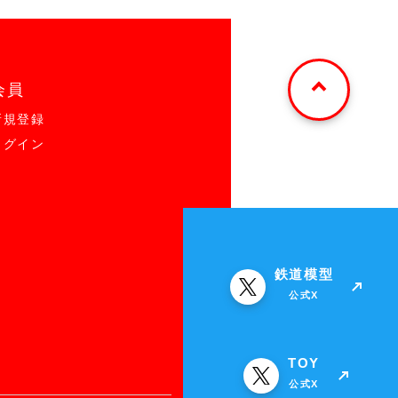
会員
新規登録
ログイン
鉄道模型
公式X
TOY
公式X