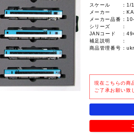
スケール
：1/
メーカー
：KA
メーカー品番
：10
シリーズ
：
JANコード
：49
補足説明
：
商品管理番号
：uk
現在こちらの商
ご了承お願い致