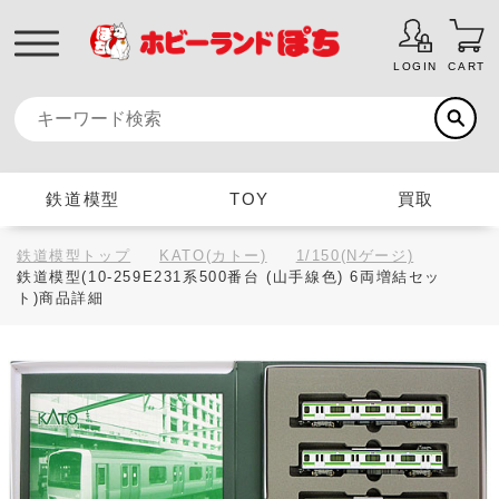
LOGIN
CART
鉄道模型
TOY
買取
鉄道模型トップ
KATO(カトー)
1/150(Nゲージ)
鉄道模型(10-259E231系500番台 (山手線色) 6両増結セッ
ト)商品詳細