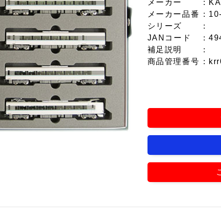
メーカー
：KA
メーカー品番
：10
シリーズ
：
JANコード
：49
補足説明
：
商品管理番号
：krr