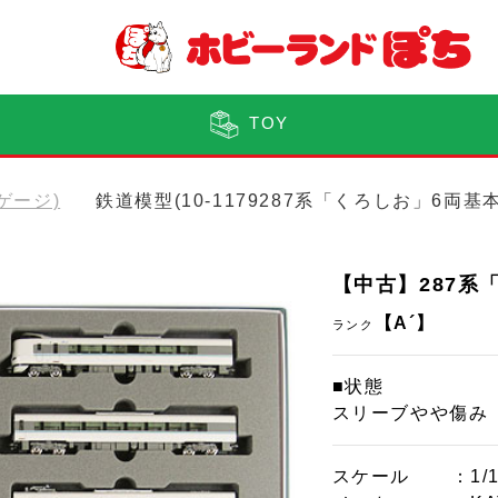
TOY
Nゲージ)
鉄道模型(10-1179287系「くろしお」6両
【中古】287系
【A´】
ランク
■状態
スリーブやや傷み
スケール
：1/