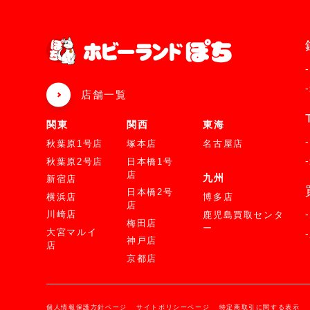
店舗一覧
関東
関西
東海
秋葉原1号店
塚本店
名古屋店
秋葉原2号店
日本橋1号
店
九州
新宿店
日本橋2号
横浜店
博多店
店
川崎店
鹿児島買取センタ
梅田店
ー
大宮マルイ
神戸店
店
京都店
個人情報保護方針ページ
サイトポリシーページ
特定商取引に関する表示