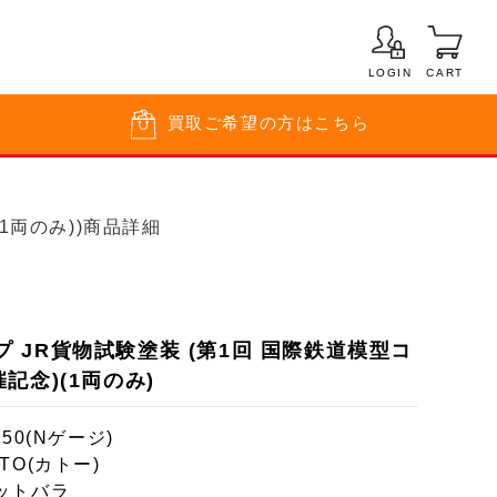
LOGIN
CART
買取
ご希望の方はこちら
1両のみ))商品詳細
タイプ JR貨物試験塗装 (第1回 国際鉄道模型コ
記念)(1両のみ)
150(Nゲージ)
TO(カトー)
ットバラ