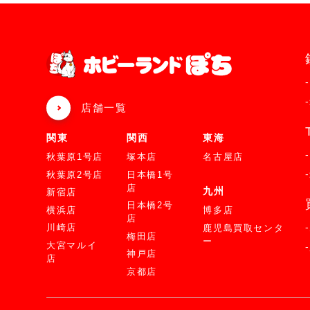
店舗一覧
関東
関西
東海
秋葉原1号店
塚本店
名古屋店
秋葉原2号店
日本橋1号
店
九州
新宿店
日本橋2号
横浜店
博多店
店
川崎店
鹿児島買取センタ
梅田店
ー
大宮マルイ
神戸店
店
京都店