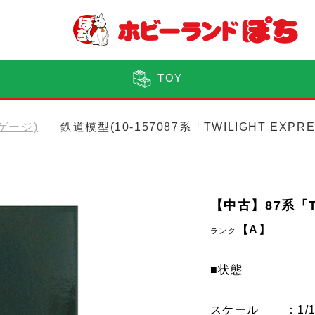
TOY
Nゲージ)
鉄道模型(10-157087系「TWILIGHT EX
【中古】87系「T
【A】
ランク
■状態
スケール
：1/