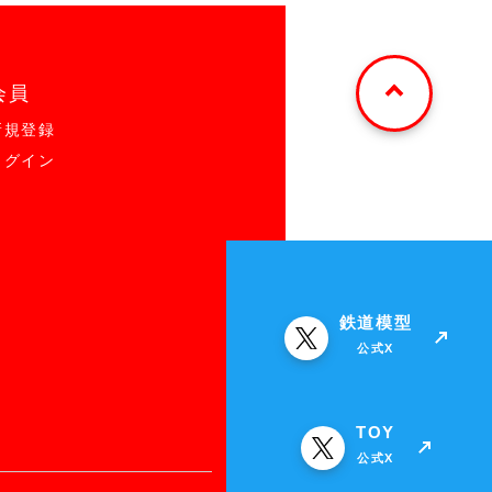
会員
新規登録
ログイン
鉄道模型
公式X
TOY
公式X