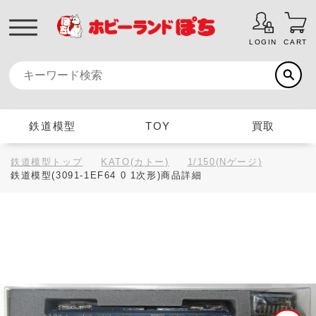
LOGIN
CART
鉄道模型
TOY
買取
鉄道模型トップ
KATO(カトー)
1/150(Nゲージ)
鉄道模型(3091-1EF64 0 1次形)商品詳細