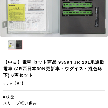
【中古】電車 セット商品 93594 JR 201系通勤
電車 (JR西日本30N更新車・ウグイス・混色床
下) 6両セット
【A´】
ランク
■状態
スリーブ軽い傷み