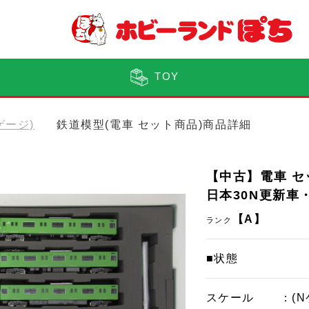
TOY
ゲージ)
鉄道模型(電車 セット商品)商品詳細
【中古】電車 セット
日本30N更新車
【A】
ランク
■状態
スケール
：(N