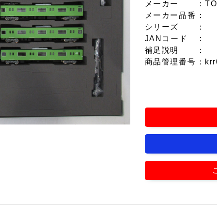
メーカー
：TO
メーカー品番
：
シリーズ
：
JANコード
：
補足説明
：
商品管理番号
：krr