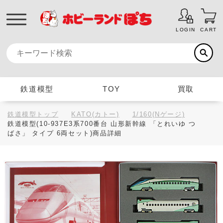
LOGIN
CART
鉄道模型
TOY
買取
鉄道模型トップ
KATO(カトー)
1/160(Nゲージ)
鉄道模型(10-937E3系700番台 山形新幹線 「とれいゆ つ
ばさ」 タイプ 6両セット)商品詳細