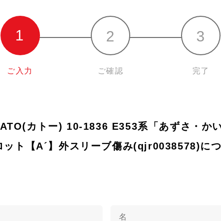
ご入力
ご確認
完了
 KATO(カトー) 10-1836 E353系「あずさ・
ロット【A´】外スリーブ傷み(qjr0038578